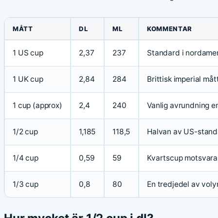
MÅTT
DL
ML
KOMMENTAR
1 US cup
2,37
237
Standard i nordame
1 UK cup
2,84
284
Brittisk imperial må
1 cup (approx)
2,4
240
Vanlig avrundning e
1/2 cup
1,185
118,5
Halvan av US-stand
1/4 cup
0,59
59
Kvartscup motsvara
1/3 cup
0,8
80
En tredjedel av vol