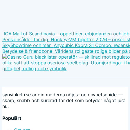
ICA Mall of Scandinavia – öppettider, erbjudanden och job
Pensionsålder för dig
Hockey-VM biljetter 2026 – priser, s
SkyShowtime och mer
Anycubic Kobra S1 Combo: recension
Betydelse & friendzone
Världens roligaste roliga bilder på 
olika sätt att stoppa oseriösa spelbolag
Utomjordingar i h
giftighet, odling och symbolik
synvinkeln.se är din moderna nöjes- och nyhetsguide —
skarp, snabb och kurerad för det som betyder något just
nu.
Populärt