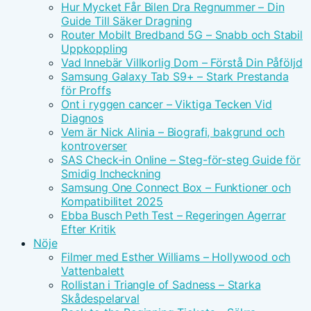
Hur Mycket Får Bilen Dra Regnummer – Din
Guide Till Säker Dragning
Router Mobilt Bredband 5G – Snabb och Stabil
Uppkoppling
Vad Innebär Villkorlig Dom – Förstå Din Påföljd
Samsung Galaxy Tab S9+ – Stark Prestanda
för Proffs
Ont i ryggen cancer – Viktiga Tecken Vid
Diagnos
Vem är Nick Alinia – Biografi, bakgrund och
kontroverser
SAS Check-in Online – Steg-för-steg Guide för
Smidig Incheckning
Samsung One Connect Box – Funktioner och
Kompatibilitet 2025
Ebba Busch Peth Test – Regeringen Agerrar
Efter Kritik
Nöje
Filmer med Esther Williams – Hollywood och
Vattenbalett
Rollistan i Triangle of Sadness – Starka
Skådespelarval