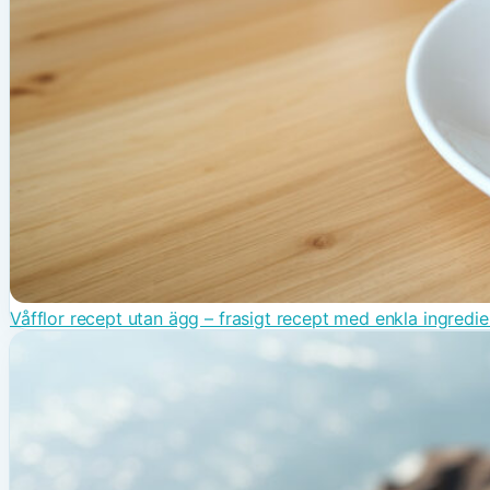
Våfflor recept utan ägg – frasigt recept med enkla ingredi