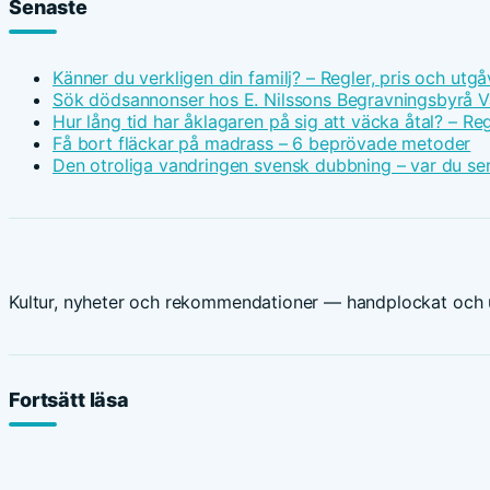
Senaste
Känner du verkligen din familj? – Regler, pris och utgå
Sök dödsannonser hos E. Nilssons Begravningsbyrå V
Hur lång tid har åklagaren på sig att väcka åtal? – Reg
Få bort fläckar på madrass – 6 beprövade metoder
Den otroliga vandringen svensk dubbning – var du ser
Kultur, nyheter och rekommendationer — handplockat och u
Fortsätt läsa