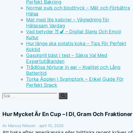
Perfekt Bakning
Normal puls och blodtryck – Mät och Förbättra
Hälsa
Mat med lite kalorier – Vägledning för
Hälsosam Vardag
Vad betyder 🍑🍆 – Digital Slang Och Emoji
Kultur
Hur länge ska potatis koka – Tips För Perfekt
Koktid
Gasolgrill bäst i test – Säkra Val Med
Expertutlåtanden
Trådlösa hörlurar in ear – Kvalitet och Lång
Batteritid
Torka Äpplen I Svamptork – Enkel Guide För
Perfekt Snack
Sök
efter:
Hur Mycket Är En Cup – I Dl, Gram Och Fraktioner
Av Marcus Nilsson · april 10, 2026
Att baka efter amerikanska eller brittiska recept kräver 