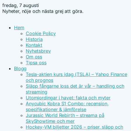
fredag, 7 augusti
Nyheter, nöje och nästa grej att göra.
Hem
Cookie Policy
Historia
Kontakt
Nyhetsbrev
Om oss
Tipsa oss
Blogg
Tesla-aktien kurs idag (TSLA) – Yahoo Finance
och prognos
Släpp fångarne loss det är vår – handling och
streaming
Utomjordingar i havet: fakta och myter
Anycubic Kobra S1 Combo: recension,
specifikationer & jämförelse
Jurassic World Rebirth – streama på
SkyShowtime och mer
Hockey-VM biljetter 2026 – priser, släpp och