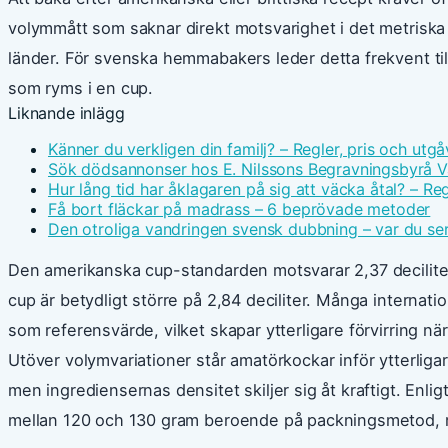
volymmått som saknar direkt motsvarighet i det metriska
länder. För svenska hemmabakers leder detta frekvent til
som ryms i en cup.
Liknande inlägg
Känner du verkligen din familj? – Regler, pris och utgå
Sök dödsannonser hos E. Nilssons Begravningsbyrå V
Hur lång tid har åklagaren på sig att väcka åtal? – Reg
Få bort fläckar på madrass – 6 beprövade metoder
Den otroliga vandringen svensk dubbning – var du ser
Den amerikanska cup-standarden motsvarar 2,37 deciliter e
cup är betydligt större på 2,84 deciliter. Många internati
som referensvärde, vilket skapar ytterligare förvirring nä
Utöver volymvariationer står amatörkockar inför ytterliga
men ingrediensernas densitet skiljer sig åt kraftigt. Enlig
mellan 120 och 130 gram beroende på packningsmetod, m