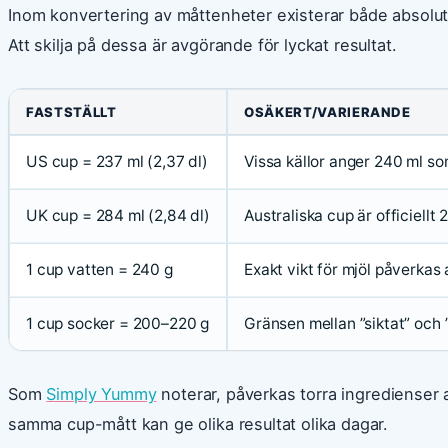
Inom konvertering av måttenheter existerar både absolut
Att skilja på dessa är avgörande för lyckat resultat.
FASTSTÄLLT
OSÄKERT/VARIERANDE
US cup = 237 ml (2,37 dl)
Vissa källor anger 240 ml 
UK cup = 284 ml (2,84 dl)
Australiska cup är officiellt 
1 cup vatten = 240 g
Exakt vikt för mjöl påverkas 
1 cup socker = 200–220 g
Gränsen mellan ”siktat” och 
Som
Simply Yummy
noterar, påverkas torra ingredienser a
samma cup-mått kan ge olika resultat olika dagar.