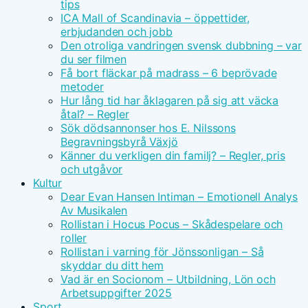
tips
ICA Mall of Scandinavia – öppettider,
erbjudanden och jobb
Den otroliga vandringen svensk dubbning – var
du ser filmen
Få bort fläckar på madrass – 6 beprövade
metoder
Hur lång tid har åklagaren på sig att väcka
åtal? – Regler
Sök dödsannonser hos E. Nilssons
Begravningsbyrå Växjö
Känner du verkligen din familj? – Regler, pris
och utgåvor
Kultur
Dear Evan Hansen Intiman – Emotionell Analys
Av Musikalen
Rollistan i Hocus Pocus – Skådespelare och
roller
Rollistan i varning för Jönssonligan – Så
skyddar du ditt hem
Vad är en Socionom – Utbildning, Lön och
Arbetsuppgifter 2025
Sport