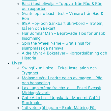
Bäst i test olivolja – Toppval från Råd & Rön
och experter
Gräsklippare bäst i test – Vinnare från Råd &
Rön
IKEA Höj- och Sänkbart Skrivbord – Trotten,
Idåsen och Bekant
Hur Somnar Man – Beprövade Tips för Snabb
Insomning
Spin the Wheel Name – Gratis hjul för
slumpmässiga namnval
Äldre Mynt 4 Bokstäver – Korsordslösning och
Historia
Livsstil
Swingfix m i-size – Enkel Installation och
Trygghet
Molande värk i nedre delen av magen – Råd
och behandling
Lax i ugn crème fraiche, dill – Enkel Svensk
Middagsfavorit
Cafe A La Lo – Uppskattat Modernt Café i
Stockholm
1 dl vetemjöl i gram – Exakt Mätning För