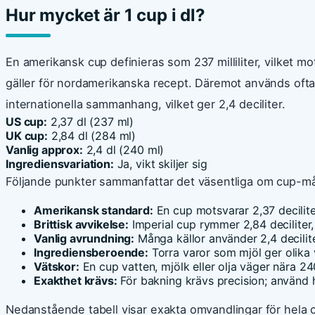
Hur mycket är 1 cup i dl?
En amerikansk cup definieras som 237 milliliter, vilket mo
gäller för nordamerikanska recept. Däremot används ofta 2
internationella sammanhang, vilket ger 2,4 deciliter.
US cup:
2,37 dl (237 ml)
UK cup:
2,84 dl (284 ml)
Vanlig approx:
2,4 dl (240 ml)
Ingrediensvariation:
Ja, vikt skiljer sig
Följande punkter sammanfattar det väsentliga om cup-må
Amerikansk standard:
En cup motsvarar 2,37 deciliter 
Brittisk avvikelse:
Imperial cup rymmer 2,84 deciliter, 
Vanlig avrundning:
Många källor använder 2,4 decilit
Ingrediensberoende:
Torra varor som mjöl ger olika
Vätskor:
En cup vatten, mjölk eller olja väger nära 2
Exakthet krävs:
För bakning krävs precision; använd 
Nedanstående tabell visar exakta omvandlingar för hela c