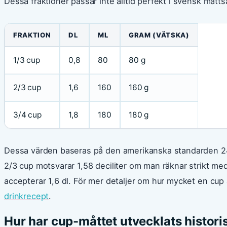
Dessa fraktioner passar inte alltid perfekt i svensk måtts
FRAKTION
DL
ML
GRAM (VÄTSKA)
1/3 cup
0,8
80
80 g
2/3 cup
1,6
160
160 g
3/4 cup
1,8
180
180 g
Dessa värden baseras på den amerikanska standarden 24
2/3 cup motsvarar 1,58 deciliter om man räknar strikt m
accepterar 1,6 dl. För mer detaljer om hur mycket en cup ä
drinkrecept
.
Hur har cup-måttet utvecklats histori