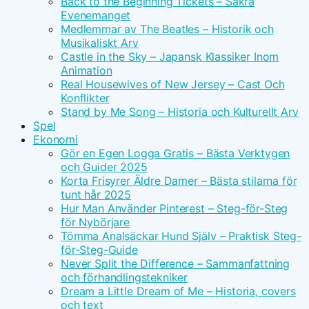
Back to the Beginning Tickets – Säkra
Evenemanget
Medlemmar av The Beatles – Historik och
Musikaliskt Arv
Castle in the Sky – Japansk Klassiker Inom
Animation
Real Housewives of New Jersey – Cast Och
Konflikter
Stand by Me Song – Historia och Kulturellt Arv
Spel
Ekonomi
Gör en Egen Logga Gratis – Bästa Verktygen
och Guider 2025
Korta Frisyrer Äldre Damer – Bästa stilarna för
tunt hår 2025
Hur Man Använder Pinterest – Steg-för-Steg
för Nybörjare
Tömma Analsäckar Hund Själv – Praktisk Steg-
för-Steg-Guide
Never Split the Difference – Sammanfattning
och förhandlingstekniker
Dream a Little Dream of Me – Historia, covers
och text