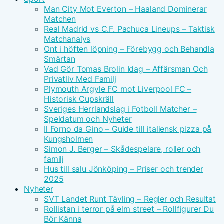
Man City Mot Everton – Haaland Dominerar
Matchen
Real Madrid vs C.F. Pachuca Lineups – Taktisk
Matchanalys
Ont i höften löpning – Förebygg och Behandla
Smärtan
Vad Gör Tomas Brolin Idag – Affärsman Och
Privatliv Med Familj
Plymouth Argyle FC mot Liverpool FC –
Historisk Cupskräll
Sveriges Herrlandslag i Fotboll Matcher –
Speldatum och Nyheter
Il Forno da Gino – Guide till italiensk pizza på
Kungsholmen
Simon J. Berger – Skådespelare, roller och
familj
Hus till salu Jönköping – Priser och trender
2025
Nyheter
SVT Landet Runt Tävling – Regler och Resultat
Rollistan i terror på elm street – Rollfigurer Du
Bör Känna